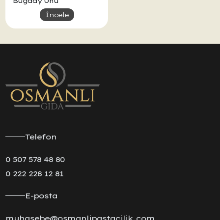
Buğday Unu
İncele
Telefon
0 507 578 48 80
0 222 228 12 81
E-posta
muhasebe@osmanlipastacilik.com