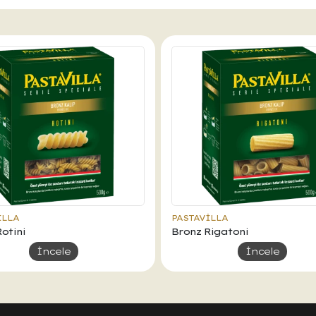
ILLA
PASTAVILLA
otini
Bronz Rigatoni
İncele
İncele