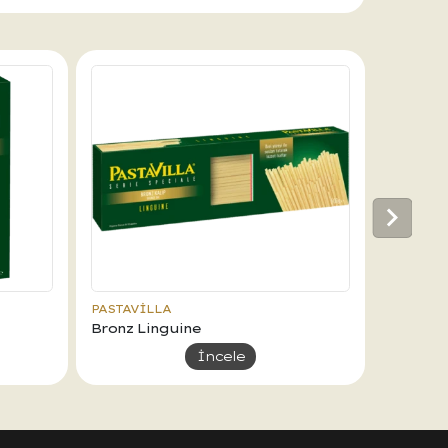
PASTAVILLA
PASTAVI
Bronz Linguine
Farfall
İncele